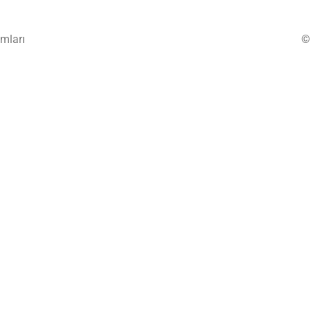
mları
©