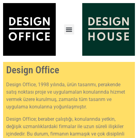
Design Office
Design Office, 1998 yılında, ürün tasarımı, perakende
satış noktası proje ve uygulamaları konularında hizmet
vermek üzere kurulmuş, zamanla tüm tasarım ve
uygulama konularına yoğunlaşmıştır.
Design Office; beraber çalıştığı, konularında yetkin,
değişik uzmanlıklardaki firmalar ile uzun süreli ilişkiler
içindedir. Bu durum, firmanın karmaşık ve çok disiplinli