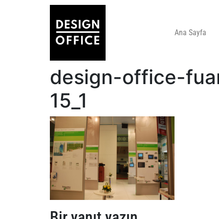
Ana Sayfa
design-office-fua
15_1
Bir yanıt yazın