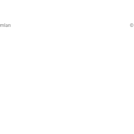
mları
©