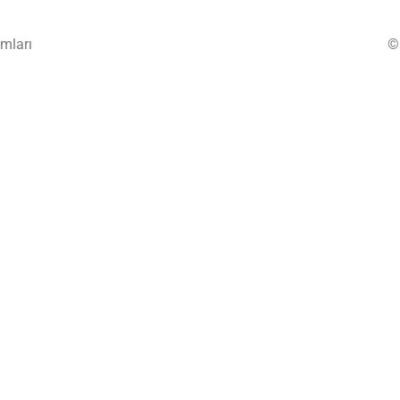
mları
©