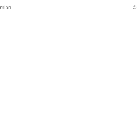
mları
©