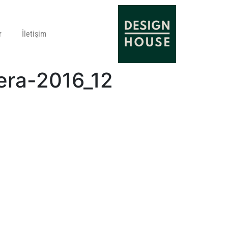
r
İletişim
era-2016_12