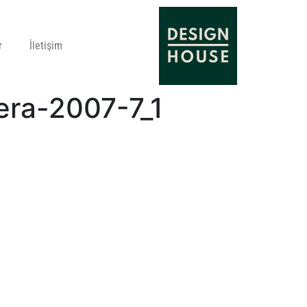
r
İletişim
era-2007-7_1