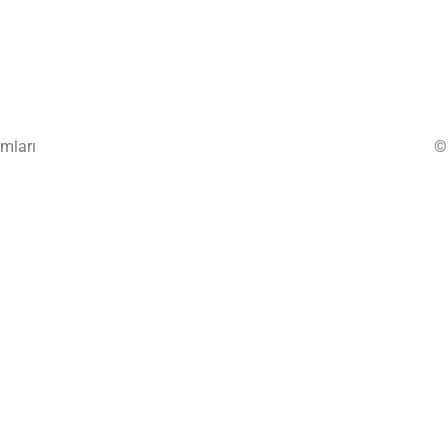
mları
©