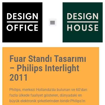
Fuar Standı Tasarımı
– Philips Interlight
2011
Philips, merkezi Hollanda'da bulunan ve 60'dan
fazla ülkede faaliyet gösteren, dünyadaki en
büyük elektronik şirketlerinden biridir.Philips'in